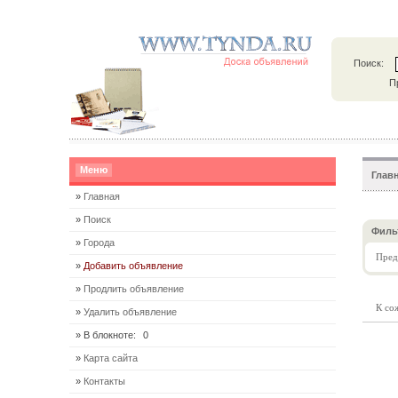
Поиск:
П
Меню
Глав
»
Главная
»
Поиск
Филь
»
Города
Пред
»
Добавить объявление
»
Продлить объявление
К со
»
Удалить объявление
» В блокноте:
0
»
Карта сайта
»
Контакты