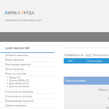
Б
ИРЖА
Т
РУДА
универсальная система биржи труда
Б
АНК ВАКАНСИЙ
Сортировать по:
Дате
[
Возрастанию
Добавить вакансию
Новые вакансии
ID#
Организация
Популярные вакансии
Поиск вакансии
Поиск по региону
Тында
[0]
Регион БАМа
[0]
Поиск вакансии
Благовещенск
[0]
Другие регионы...
Введите 
Статистика по разделам
Статистика по региону
Редактировать вакансию
Удалить вакансию
Во