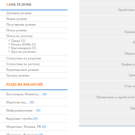
Б
АНК РЕЗЮМЕ
Заработная 
Добавить резюме
Новые резюме
Популярные резюме
Поиск резюме
Гражда
Поиск по региону
Тында
[0]
Р
Регион БАМа
[0]
Благовещенск
[0]
Другие регионы...
Образо
Статистика по разделам
Статистика по региону
График р
Редактировать резюме
Заня
Удалить резюме
РАЗДЕЛЫ ВАКАНСИЙ
Стаж р
Бухалтерия, Финансы,...
(0)
Примечание к заработной 
Издательства,...
(0)
Най
Информационные...
(0)
Кадровые службы
(0)
Маркетинг, Реклама, PR
(0)
Медицина, Фармация
(0)