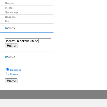
Неделю
Месяц
Два месяца
Пол года
Год
П
ОИСК
П
ОИСК
Вакансии
Резюме