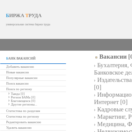
Б
ИРЖА
Т
РУДА
универсальная система биржи труда
Вакансии
[
Б
АНК ВАКАНСИЙ
Бухалтерия, 
Добавить вакансию
Банковское де
Новые вакансии
Популярные вакансии
Издательств
Поиск вакансии
[0]
Поиск по региону
Информацион
Тында
[0]
Регион БАМа
[0]
Интернет [0]
Благовещенск
[0]
Другие регионы...
Кадровые сл
Статистика по разделам
Маркетинг, Р
Статистика по региону
Редактировать вакансию
Медицина, Ф
Удалить вакансию
Недвижимост