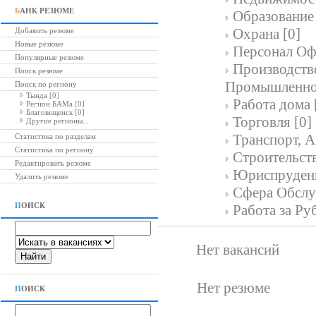
Б
АНК РЕЗЮМЕ
Образование 
Охрана [0]
Добавить резюме
Новые резюме
Персонал Офи
Популярные резюме
Производств
Поиск резюме
Промышленнос
Поиск по региону
Тында
[0]
Работа дома 
Регион БАМа
[0]
Благовещенск
[0]
Торговля [0]
Другие регионы...
Транспорт, А
Статистика по разделам
Статистика по региону
Строительств
Редактировать резюме
Юриспруденц
Удалить резюме
Сфера Обслу
П
ОИСК
Работа за Ру
Нет вакансий
Нет резюме
П
ОИСК