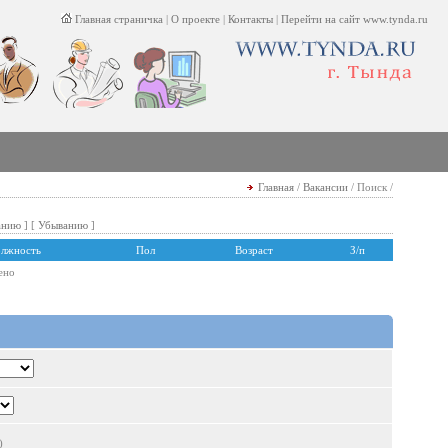
Главная страничка
|
О проекте
|
Контакты
|
Перейти на сайт www.tynda.ru
Главная
/
Вакансии
/ Поиск /
анию
] [
Убыванию
]
лжность
Пол
Возраст
З/п
ено
)