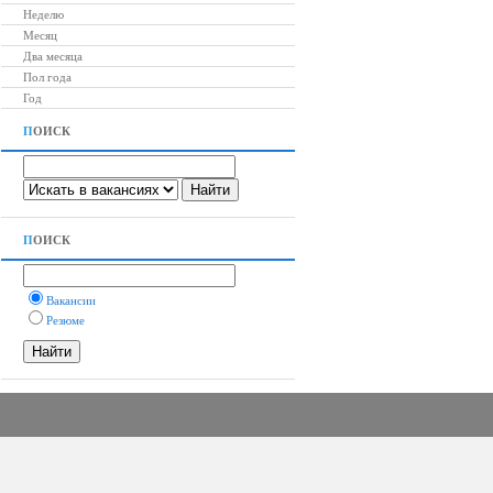
Неделю
Месяц
Два месяца
Пол года
Год
П
ОИСК
П
ОИСК
Вакансии
Резюме