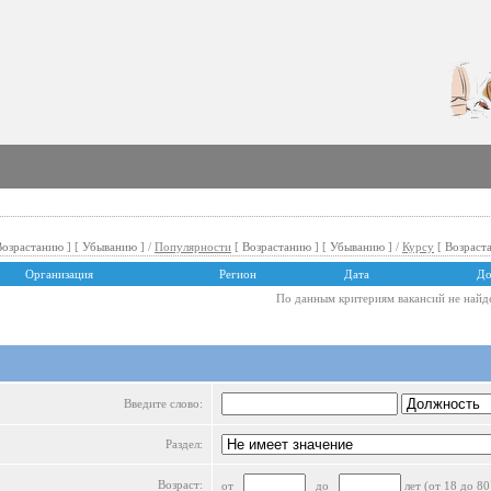
Возрастанию
] [
Убыванию
] /
Популярности
[
Возрастанию
] [
Убыванию
] /
Курсу
[
Возраст
Организация
Регион
Дата
До
По данным критериям вакансий не найд
Введите слово:
Раздел:
Возраст:
от
до
лет (от 18 до 80