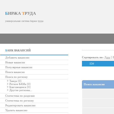
Б
ИРЖА
Т
РУДА
универсальная система биржи труда
Б
АНК ВАКАНСИЙ
Сортировать по:
Дате
[
Добавить вакансию
Новые вакансии
ID#
Популярные вакансии
Поиск вакансии
Поиск по региону
Тында
[0]
Регион БАМа
[0]
Поиск вакансии
Благовещенск
[0]
Другие регионы...
Статистика по разделам
Статистика по региону
Редактировать вакансию
Удалить вакансию