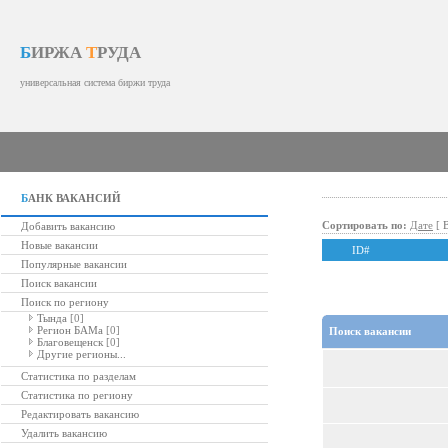
Б
ИРЖА
Т
РУДА
универсальная система биржи труда
Б
АНК ВАКАНСИЙ
Сортировать по:
Дате
[
Добавить вакансию
Новые вакансии
ID#
Популярные вакансии
Поиск вакансии
Поиск по региону
Тында
[0]
Регион БАМа
[0]
Поиск вакансии
Благовещенск
[0]
Другие регионы...
Статистика по разделам
Статистика по региону
Редактировать вакансию
Удалить вакансию