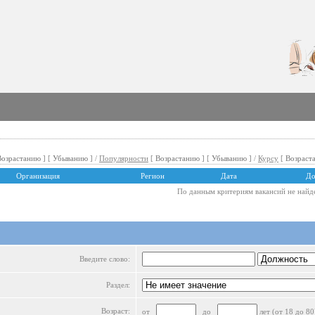
Возрастанию
] [
Убыванию
] /
Популярности
[
Возрастанию
] [
Убыванию
] /
Курсу
[
Возраст
Организация
Регион
Дата
До
По данным критериям вакансий не найд
Введите слово:
Раздел:
Возраст:
от
до
лет (от 18 до 80