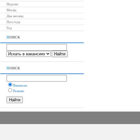
Неделю
Месяц
Два месяца
Пол года
Год
П
ОИСК
П
ОИСК
Вакансии
Резюме