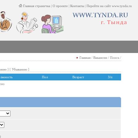
Главная страничка
|
О проекте
|
Контакты
|
Перейти на сайт www.tynda.ru
Главная
/
Вакансии
/ Поиск /
анию
] [
Убыванию
]
лжность
Пол
Возраст
З/п
ено
)