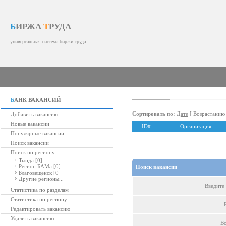
Б
ИРЖА
Т
РУДА
универсальная система биржи труда
Б
АНК ВАКАНСИЙ
Сортировать по:
Дате
[
Возрастанию
Добавить вакансию
Новые вакансии
ID#
Организация
Популярные вакансии
Поиск вакансии
Поиск по региону
Тында
[0]
Регион БАМа
[0]
Поиск вакансии
Благовещенск
[0]
Другие регионы...
Введите 
Статистика по разделам
Статистика по региону
Редактировать вакансию
Удалить вакансию
Во