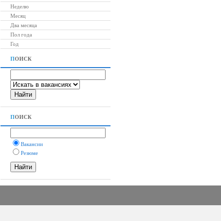
Неделю
Месяц
Два месяца
Пол года
Год
П
ОИСК
П
ОИСК
Вакансии
Резюме