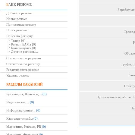
Б
АНК РЕЗЮМЕ
Заработная 
Добавить резюме
Новые резюме
Популярные резюме
Поиск резюме
Гражда
Поиск по региону
Тында
[0]
Р
Регион БАМа
[0]
Благовещенск
[0]
Другие регионы...
Образо
Статистика по разделам
Статистика по региону
График р
Редактировать резюме
Заня
Удалить резюме
РАЗДЕЛЫ ВАКАНСИЙ
Стаж р
Бухалтерия, Финансы,...
(0)
Примечание к заработной 
Издательства,...
(0)
Най
Информационные...
(0)
Кадровые службы
(0)
Маркетинг, Реклама, PR
(0)
Медицина, Фармация
(0)