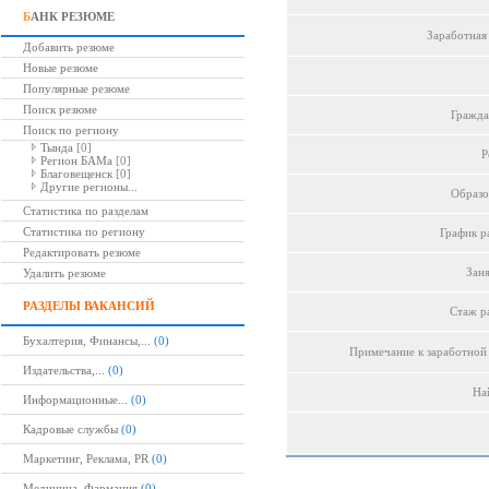
Б
АНК РЕЗЮМЕ
Заработная 
Добавить резюме
Новые резюме
Популярные резюме
Поиск резюме
Гражда
Поиск по региону
Тында
[0]
Р
Регион БАМа
[0]
Благовещенск
[0]
Другие регионы...
Образо
Статистика по разделам
Статистика по региону
График р
Редактировать резюме
Заня
Удалить резюме
РАЗДЕЛЫ ВАКАНСИЙ
Стаж р
Бухалтерия, Финансы,...
(0)
Примечание к заработной 
Издательства,...
(0)
Най
Информационные...
(0)
Кадровые службы
(0)
Маркетинг, Реклама, PR
(0)
Медицина, Фармация
(0)