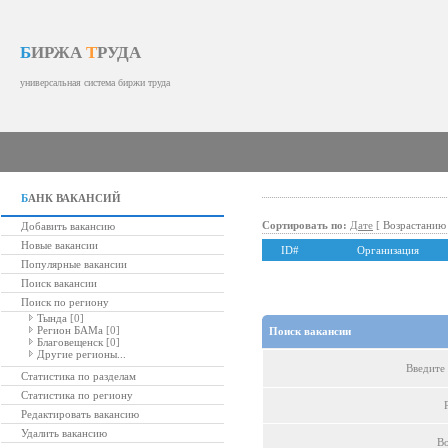
Б
ИРЖА
Т
РУДА
универсальная система биржи труда
Б
АНК ВАКАНСИЙ
Сортировать по:
Дате
[
Возрастанию
Добавить вакансию
Новые вакансии
ID#
Организация
Популярные вакансии
Поиск вакансии
Поиск по региону
Тында
[0]
Регион БАМа
[0]
Поиск вакансии
Благовещенск
[0]
Другие регионы...
Введите 
Статистика по разделам
Статистика по региону
Редактировать вакансию
Удалить вакансию
Во