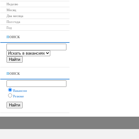
Неделю
Месяц
Два месяца
Пол года
Год
П
ОИСК
П
ОИСК
Вакансии
Резюме