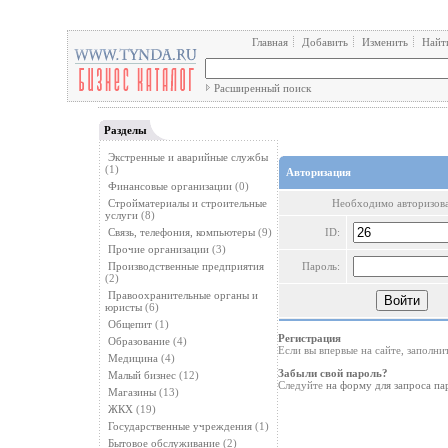
Главная
Добавить
Изменить
Найт
Расширенный поиск
Разделы
Экстренные и аварийные службы
(1)
Авторизация
Финансовые организации
(0)
Стройматериалы и строительные
Необходимо авторизова
услуги
(8)
Связь, телефония, компьютеры
(9)
ID:
Прочие организации
(3)
Производственные предприятия
Пароль:
(2)
Правоохранительные органы и
юристы
(6)
Общепит
(1)
Регистрация
Образование
(4)
Если вы впервые на сайте, заполн
Медицина
(4)
Забыли свой пароль?
Малый бизнес
(12)
Следуйте
на форму для запроса па
Магазины
(13)
ЖКХ
(19)
Государственные учреждения
(1)
Бытовое обслуживание
(2)