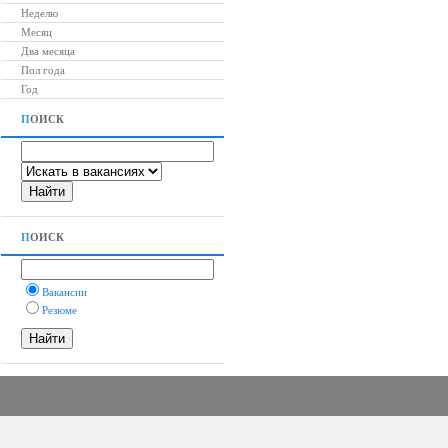
Неделю
Месяц
Два месяца
Пол года
Год
П
ОИСК
П
ОИСК
Вакансии
Резюме