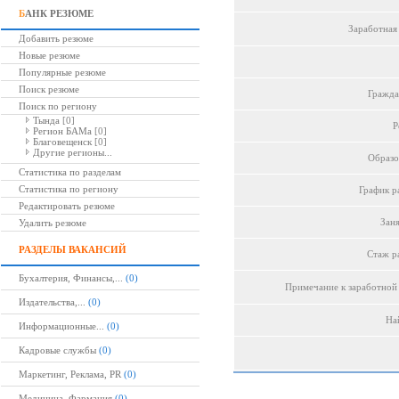
Б
АНК РЕЗЮМЕ
Заработная 
Добавить резюме
Новые резюме
Популярные резюме
Поиск резюме
Гражда
Поиск по региону
Тында
[0]
Р
Регион БАМа
[0]
Благовещенск
[0]
Другие регионы...
Образо
Статистика по разделам
Статистика по региону
График р
Редактировать резюме
Заня
Удалить резюме
РАЗДЕЛЫ ВАКАНСИЙ
Стаж р
Бухалтерия, Финансы,...
(0)
Примечание к заработной 
Издательства,...
(0)
Най
Информационные...
(0)
Кадровые службы
(0)
Маркетинг, Реклама, PR
(0)
Медицина, Фармация
(0)