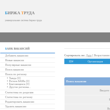
Б
ИРЖА
Т
РУДА
универсальная система биржи труда
Б
АНК ВАКАНСИЙ
Сортировать по:
Дате
[
Возрастанию
Добавить вакансию
Новые вакансии
ID#
Организация
Популярные вакансии
Поиск вакансии
Поиск по региону
Тында
[0]
Регион БАМа
[0]
Поиск вакансии
Благовещенск
[0]
Другие регионы...
Введите 
Статистика по разделам
Статистика по региону
Редактировать вакансию
Удалить вакансию
Во